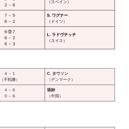
（スペイン）
２－６
７－５
S. ワグナー
６－２
（ドイツ）
６⑨７
L. ラドヴチッチ
６－２
（スイス）
６－３
４－１
C. タウソン
（不戦勝）
（デンマーク）
４－６
張帥
０－６
（中国）