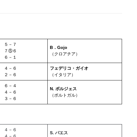
５－７
B．Gojo
７⑤６
（クロアチア）
６－１
４－６
フェデリコ・ガイオ
２－６
（イタリア）
６－４
N. ボルジェス
４－６
（ポルトガル）
３－６
４－６
S. バエス
４－６