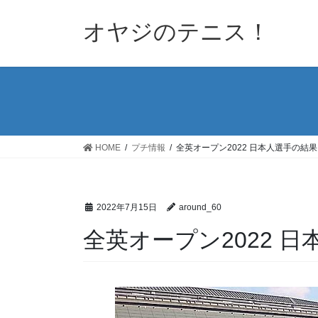
コ
ナ
ン
ビ
オヤジのテニス！
テ
ゲ
ン
ー
ツ
シ
へ
ョ
ス
ン
キ
に
ッ
移
HOME
プチ情報
全英オープン2022 日本人選手の結果
プ
動
2022年7月15日
around_60
全英オープン2022 