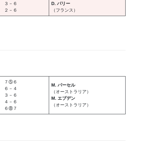
３－６
D. パリー
２－６
（フランス）
７⑤６
M. パーセル
６－４
（オーストラリア）
３－６
M. エブデン
４－６
（オーストラリア）
６⑧７