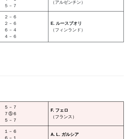
（アルゼンチン）
５－７
２－６
２－６
E. ルースブオリ
６－４
（フィンランド）
４－６
５－７
F. フェロ
７⑤６
（フランス）
５－７
１－６
A. L. ガルシア
６－１