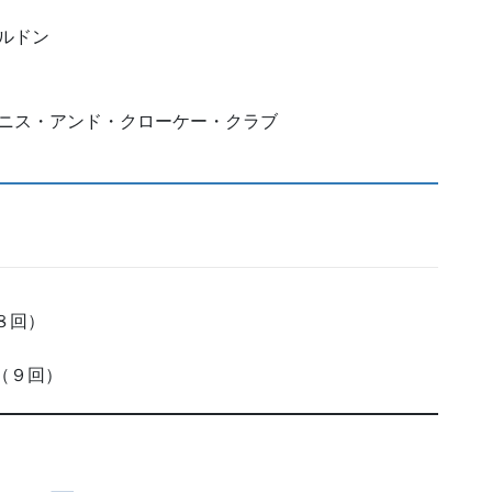
ルドン
ニス・アンド・クローケー・クラブ
８回）
（９回）