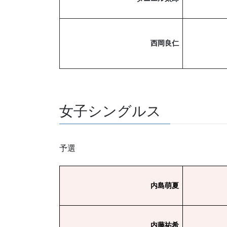
西岡良仁
女子シングルス
予選
内島萌夏
内藤祐希